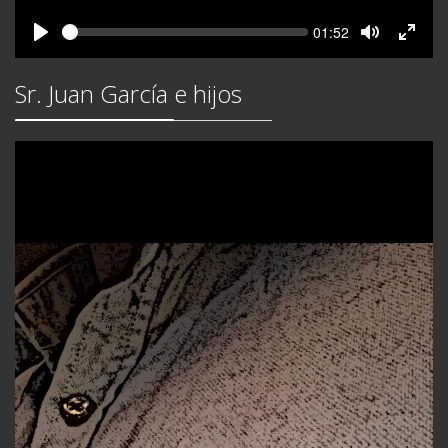
Seek
Current
01:52
time
Play
Toggle
Toggl
Mute
Fullsc
Sr. Juan García e hijos