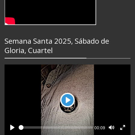
Semana Santa 2025, Sábado de
Gloria, Cuartel
Play
Seek
Current
00:09
time
Play
Toggle
Toggl