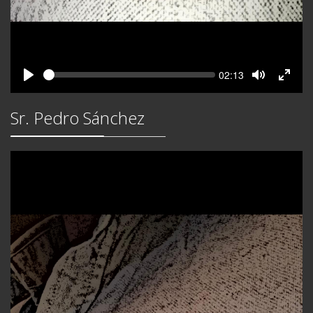
Seek
Current
02:13
time
Play
Toggle
Toggl
Mute
Fullsc
Sr. Pedro Sánchez