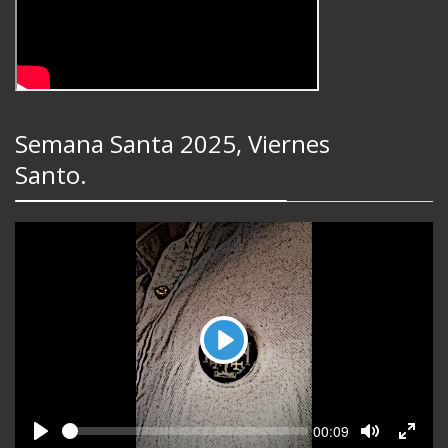
Semana Santa 2025, Viernes
Santo.
Play
Seek
Current
00:09
time
Play
Toggle
Toggl