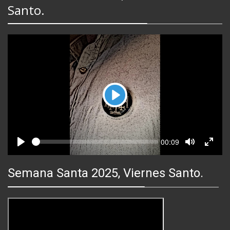
Santo.
Play
Seek
Current
00:09
time
Play
Toggle
Toggl
Mute
Fullsc
Semana Santa 2025, Viernes Santo.