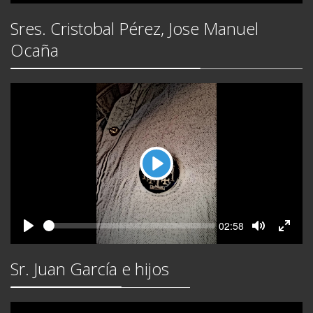
Mute
Fullsc
Sres. Cristobal Pérez, Jose Manuel
Ocaña
Play
Seek
Current
02:58
time
Play
Toggle
Toggl
Mute
Fullsc
Sr. Juan García e hijos